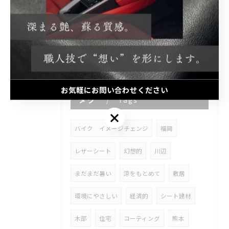
2026/01/09
あけましておめでとうございます。
お気軽にお問い合わせください
タグ
Tags
お気軽にお問い合わせください
バイク イメージチェンジ
福岡
レザーシート
幻想的
川辺
まだまだ暑い
涼をもとめて
敷居
環境にやさしい
経済的
シート建材
木部
住宅
コーティング
熊本