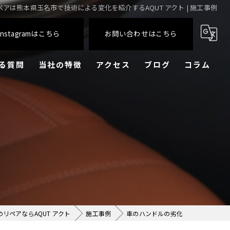
ペアは熊本県玉名市で技術による変化を紹介するAQUT アクト | 施工事例
Instagramはこちら
お問い合わせはこちら
る質問
当社の特徴
アクセス
ブログ
コラム
レザーシート
住宅
樹脂
出張
コーティング
のリペアならAQUT アクト
施工事例
車のハンドルの劣化